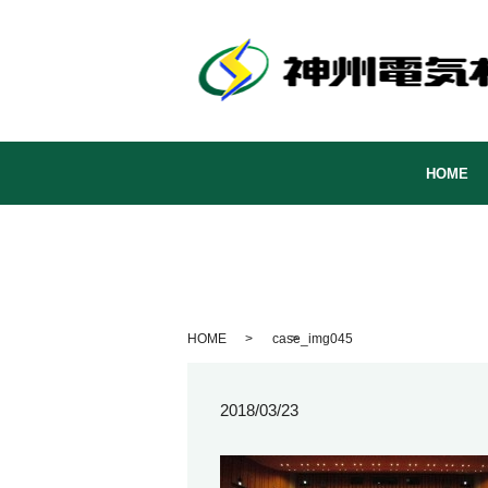
HOME
HOME
case_img045
2018/03/23