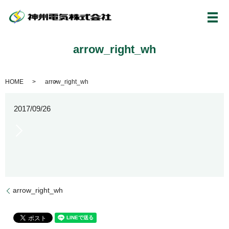
メ
arrow_right_wh
HOME
arrow_right_wh
2017/09/26
arrow_right_wh