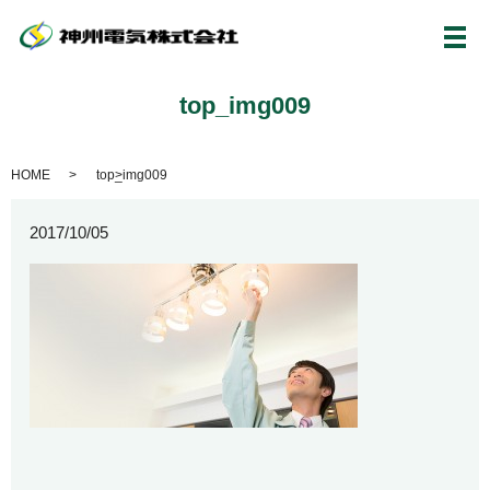
メ
top_img009
HOME
top_img009
2017/10/05