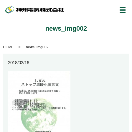
メ
news_img002
HOME
news_img002
2018/03/16